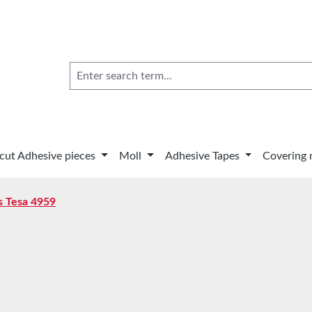
 cut Adhesive pieces
Moll
Adhesive Tapes
Covering 
s Tesa 4959