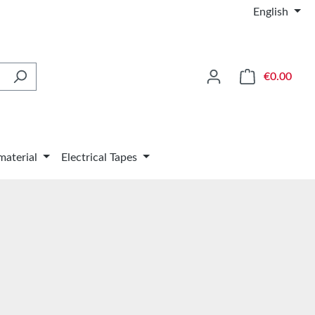
English
Shop
€0.00
material
Electrical Tapes