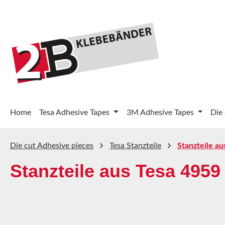
p to main content
Skip to search
Skip to main navigation
Home
Tesa Adhesive Tapes
3M Adhesive Tapes
Die
Die cut Adhesive pieces
Tesa Stanzteile
Stanzteile au
Stanzteile aus Tesa 4959