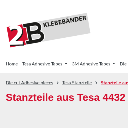
p to main content
Skip to search
Skip to main navigation
Home
Tesa Adhesive Tapes
3M Adhesive Tapes
Die
Die cut Adhesive pieces
Tesa Stanzteile
Stanzteile au
Stanzteile aus Tesa 4432