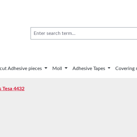
 cut Adhesive pieces
Moll
Adhesive Tapes
Covering 
s Tesa 4432