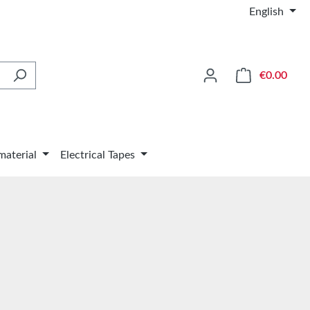
English
Shop
€0.00
material
Electrical Tapes