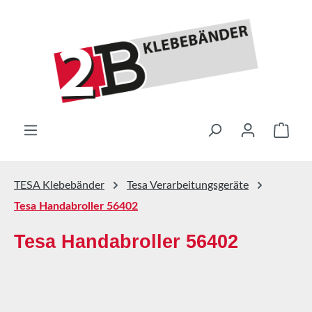
Zum Hauptinhalt springen
Ware
TESA Klebebänder
Tesa Verarbeitungsgeräte
Tesa Handabroller 56402
Tesa Handabroller 56402