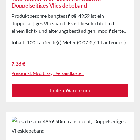
Doppelseitiges Vliesklebeband
Produktbeschreibungtesafix® 4959 ist ein
doppelseitiges Vliesband. Es ist beschichtet mit
einem licht- und alterungsbeständigen, modifizierten
Acrylatkleber. Der Kleber ist weitgehend
Inhalt:
100 Laufende(r) Meter
(0,07 € / 1 Laufende(r)
weichmacherbeständig und zeichnet sich durch eine
Meter)
sehr hohe Anfangsklebkraft und gute Scherfestigkeit
aus.HauptanwendungSchildern-, Blenden- und
Regulärer Preis:
7,26 €
SkalenverklebungTürfolienverklebung im KFZ-
Preise inkl. MwSt. zzgl. Versandkosten
BereichZum selbstklebend Ausrüsten von
Folienbeuteln, Versandtaschen, Endlosformularen,
In den Warenkorb
Plakaten, Displays uvm.Zum Endloskleben von
Papier- und FolienbahnenTechnische
EigenschaftenTrägermaterialVliesKlebmassemod.
AcrylatFarbetransluzentGesamtdicke100myLagerung
bis zu 12 Monaten nach Lieferung in ungeöffneten
Originalkartons bei 20°C und 50% relativer
LuftfeuchteGrößere Mengen bieten wir Ihnen gerne