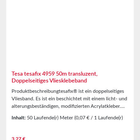
auf Anfrage an.
Tesa tesafix 4959 50m transluzent,
Doppelseitiges Vliesklebeband
Produktbeschreibungtesafix® ist ein doppelseitiges
Vliesband. Es ist ein beschichtet mit einem licht- und
alterungsbeständigen, modifizierten Acrylatkleber.
Der Kleber ist weitgehend weichmacherbeständig
Inhalt:
50 Laufende(r) Meter
(0,07 € / 1 Laufende(r)
und zeichnet sich durch eine sehr hohe
Meter)
Anfangsklebkraft und gute Scherfestigkeit
aus.HauptanwendungenSchildern-, Blenden- und
Regulärer Preis:
3,27 €