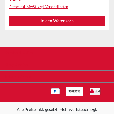
SkalenverklebungTürfolienverklebung im KFZ-
Preise inkl. MwSt. zzgl. Versandkosten
BereichZum selbstklebend Ausrüsten von
Folienbeuteln, Versandtaschen, Endlosformularen,
In den Warenkorb
Plakaten, Displays uvm.Zum Endloskleben von
Papier- und FolienbahnenTechnische
EigenschaftenTrägermaterialVliesKlebmassemod.
AcrylatFarbetransluzentGesamtdicke100myLagerung
bis zu 12 Monaten nach Lieferung in ungeöffneten
Originalkartons bei 20°C und 50% relativer
Service-Hotline
Luftfeuchte.Größere Mengen bieten wir Ihnen gerne
auf Anfrage an.
Shop Service
Informationen
Alle Preise inkl. gesetzl. Mehrwertsteuer zzgl.