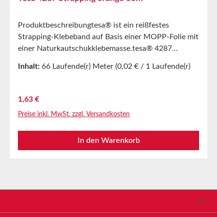
Produktbeschreibungtesa® ist ein reißfestes
Strapping-Klebeband auf Basis einer MOPP-Folie mit
einer Naturkautschukklebemasse.tesa® 4287
zeichnet sich durch folgende Eigenschaften aus:Gute
Inhalt:
66 Laufende(r) Meter
(0,02 € / 1 Laufende(r)
Reißfestigkeit bei gleichzeitig geringer
Meter)
DehnungBeständig gegen Säuren und LaugenGute
Hitze- und KältebeständigkeitLeicht und sauber
Regulärer Preis:
1,63 €
entfernbar von vielen
Preise inkl. MwSt. zzgl. Versandkosten
OberflächenAnwendungVerschließen von Schweren
PackgüternPaletten SicherungGurten von
In den Warenkorb
elektronischen BauteilenGalvanisieren von
metallischen OberflächenTechnische
EigenschaftenTrägermaterialMOPPKlebemasseNatur
kautschukGesamtdicke79myReißdehnung35%Klebek
raft auf
Stahl4N/cmReißkraft180N/cmEigenschaftenRücksta
Service-Hotline
ndsfrei