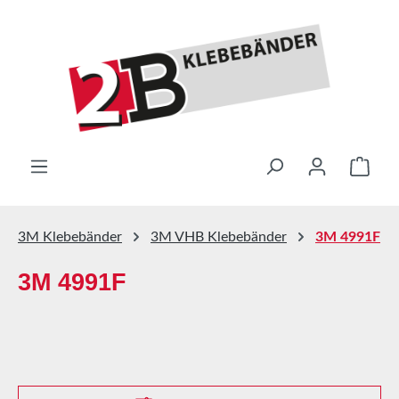
Zum Hauptinhalt springen
Ware
3M Klebebänder
3M VHB Klebebänder
3M 4991F
3M 4991F