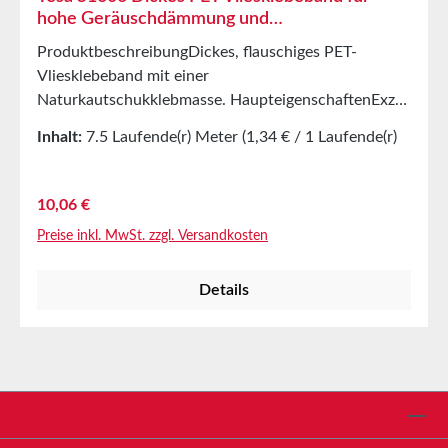
hohe Geräuschdämmung und
Wasseraufnahme
ProduktbeschreibungDickes, flauschiges PET-
Vliesklebeband mit einer
Naturkautschukklebmasse. HaupteigenschaftenExzell
ente GeräuschdämpfungHohe
Inhalt:
7.5 Laufende(r) Meter
(1,34 € / 1 Laufende(r)
AbriebfestigkeitExzellente
Meter)
WasseraufnahmeHervorragende thermische
IsolationFarbe: SchwarzHauptanwendungtesa®
Regulärer Preis:
10,06 €
51606 ist speziell geeignet für
Preise inkl. MwSt. zzgl. Versandkosten
Kabelwickelanwendungen im Fahrzeuginnenraum
und für Batteriemodule in
Details
Elektrofahrzeugen.Technische
EigenschaftenDicke800
µmKlebmassekautschukbasiertTrägermaterialPET-
VliesKlebkraft auf
Stahl5,5N/cmEigenschaftenReißdehnung85%Reißkra
ft55N/cmAbrollkraft (Rollenbreite>9mm)7,5N/roll (30
Service-Hotline
m/min)Temperaturbeständigkeit