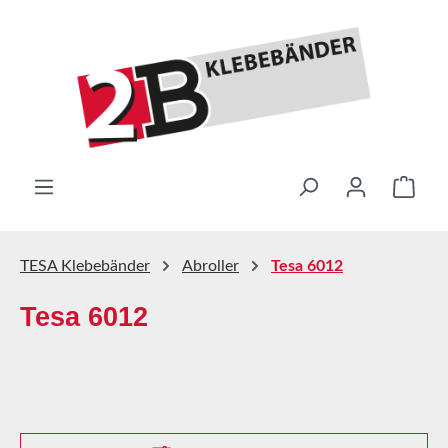
Zum Hauptinhalt springen
Ware
TESA Klebebänder
Abroller
Tesa 6012
Tesa 6012