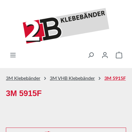
Zum Hauptinhalt springen
Ware
3M Klebebänder
3M VHB Klebebänder
3M 5915F
3M 5915F