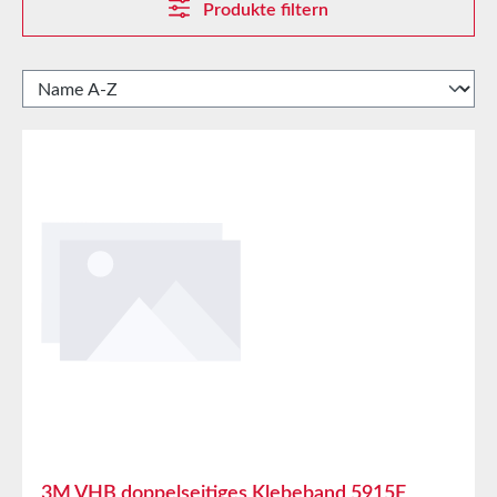
Produkte filtern
3M VHB doppelseitiges Klebeband 5915F