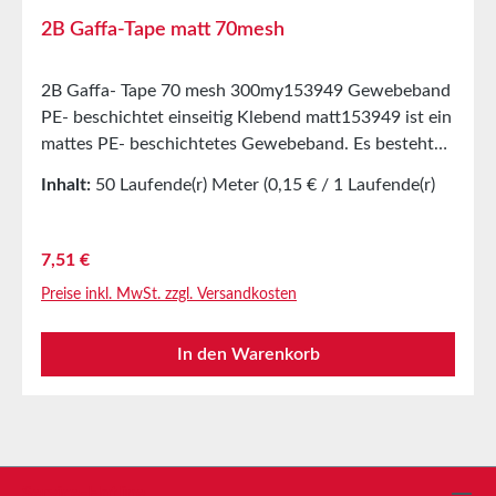
2B Gaffa-Tape matt 70mesh
2B Gaffa- Tape 70 mesh 300my153949 Gewebeband
PE- beschichtet einseitig Klebend matt153949 ist ein
mattes PE- beschichtetes Gewebeband. Es besteht
aus einem 70 mesh PET/Zellwollgewebe und einer
Inhalt:
50 Laufende(r) Meter
(0,15 € / 1 Laufende(r)
Naturkautschukklebmasse.153949 ist die ideale
Meter)
Lösung für alle Anwendungen, bei denen Reflexionen
vermieden werden sollen.AnwendungenOn- Stage
Regulärer Preis:
7,51 €
und Back- Stage Anwendungen im Bereich Theater,
Preise inkl. MwSt. zzgl. Versandkosten
Oper, Bühne und KinoZum Abdecken glänzender,
reflektierender UntergründeTemporäres Fixieren z.B.
In den Warenkorb
von Kabeln auf Böden, Teppichen oder an
WändenÜberkleben von Fugen und
SpaltenBodenmarkierungen z.B.
StandpunktmarkierungenTechnische
EigenschaftenTrägermaterialPE- extrudiertes
GewebeKlebmasseNaturkautschukMesh70Gesamtdi
Service-Hotline