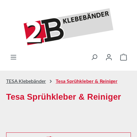
Zum Hauptinhalt springen
Ware
TESA Klebebänder
Tesa Sprühkleber & Reiniger
Tesa Sprühkleber & Reiniger