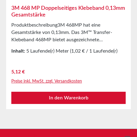
3M 468 MP Doppelseitiges Klebeband 0,13mm
Gesamtstärke
Produktbeschreibung3M 468MP hat eine
Gesamtstärke von 0,13mm. Das 3M™ Transfer-
Klebeband 468MP bietet ausgezeichnete
Scherfestigkeit, Temperatur- und
Inhalt:
5 Laufende(r) Meter
(1,02 € / 1 Laufende(r)
Chemikalienbeständigkeit. Es besteht aus einem
Meter)
Acrylat-Klebstoff der Klebstoffserie 200MP auf PE-
beschichtetem Schutzpapier und eignet sich ideal
Regulärer Preis:
5,12 €
zum Stanzen.Der 3M™ Hochleistungs Acrylat
Preise inkl. MwSt. zzgl. Versandkosten
Klebstoff 200MP wird bevorzugt für grafische
Anwendungen sowie im Industriellen Bereich
In den Warenkorb
eingesetzt. Bei der Verwendung auf Kunststoffen
ermöglicht dieser Klebstoff ein anfängliches
Repositionieren der Klebung. Auch nach der
Einwirkung von Feuchtigkeit, Hitze oder Kälte sorgt
dieser Klebstoff für sichere Verbindungen.
Kurzzeitige Temperaturbeständigkeit bis zu 200°C,
Service-Hotline