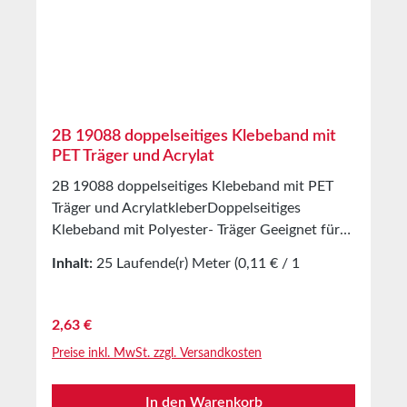
VerpackungsmaterialienVerkleben von
Geweben, Folien, Papier- und
KunststoffmaterialienTechnische
EigenschaftenTrägermaterialPP-
FolieKlebmasseHotmelt
KleberGesamtdicke0,07mmTrennabdeckungSili
konisiertes PapierTemperaturbeständigkeit-
2B 19088 doppelseitiges Klebeband mit
40°C bis +80°C kurzLagerungbis zu 12
PET Träger und Acrylat
Monaten nach Lieferung in ungeöffneten
2B 19088 doppelseitiges Klebeband mit PET
Originalkartons bei 20°C und 50% relativer
Träger und AcrylatkleberDoppelseitiges
Luftfeuchte.Größere Mengen bieten wir Ihnen
Klebeband mit Polyester- Träger Geeignet für
gerne auf Anfrage an.
viele hoch- und niederenergetische
Inhalt:
25 Laufende(r) Meter
(0,11 € / 1
OberflächenUniversell
Laufende(r) Meter)
einsetzbarAusgezeichnete TransparenzHohe
Schälfestigkeit auf vielen
Regulärer Preis:
2,63 €
OberflächenEigenschaftenBeidseitig
Preise inkl. MwSt. zzgl. Versandkosten
beschichtet mit sehr stark haftendem Acrylat-
KlebstoffAusgezeichnete Anfangs- und
In den Warenkorb
EndhaftungDünner PET