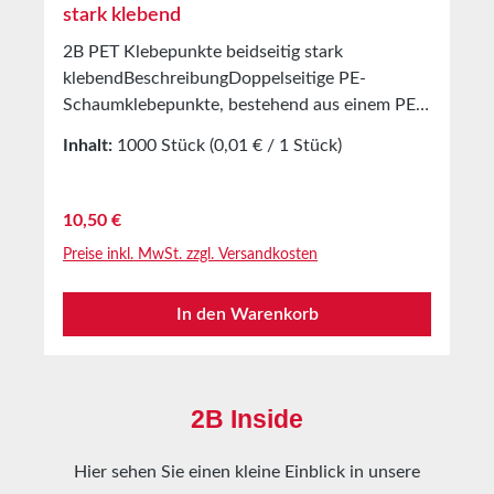
stark klebend
2B PET Klebepunkte beidseitig stark
klebendBeschreibungDoppelseitige PE-
Schaumklebepunkte, bestehend aus einem PET-
TrägerBeschichtet mit einer modifizierten
Inhalt:
1000 Stück
(0,01 € / 1 Stück)
Lösemittel Acrylat KlebemasseAls Abdeckung
dient ein weißes
SilikonpapierAnwendungVerkleben von
Regulärer Preis:
10,50 €
Warenproben, Mustern uvm.Verkleben von
Preise inkl. MwSt. zzgl. Versandkosten
Gratisbeigaben in Zeitschriften,
PräsentationsmappenUnd weitere Unzählige
In den Warenkorb
Anwendungen Besten auf glatten Oberflächen
geeignetTechnische
EigenschaftenTrägermaterialPETKlebemasseLös
emittel AcrylatOhne
2B Inside
Abdeckung0,2mmKlebekraft auf
Stahl25N/25mmScherkraft4,5kg/cm²Temperatu
Hier sehen Sie einen kleine Einblick in unsere
rbeständigkeitminus 40°C bis plus