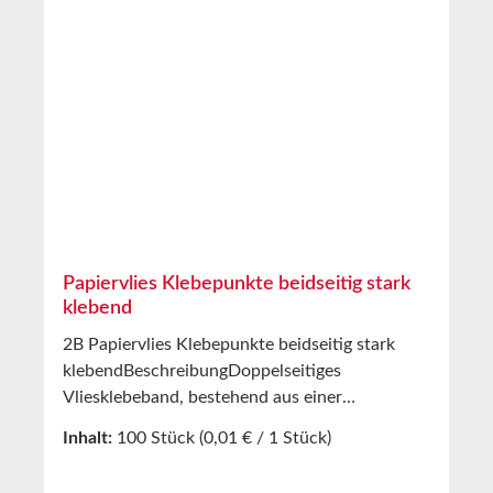
Reißdehnung 15% Klebkraft auf Stahl
11N/25mm Zugfestigkeit 95N/25mm
Temperaturbeständigkeit Minus 35 bis plus
80°C Eigenschaften Handreißkraft Sehr gut
Gerade Abrisskante Sehr gut Abriebfestigkeit
Sehr gut Wasserbeständigkeit Sehr gut
Lagerungbis zu 12 Monaten nach Lieferung in
ungeöffneten Originalkartons bei 20°C und
50% relativer Luftfeuchte.Sonderanfertigungen
auf Anfrage.
Papiervlies Klebepunkte beidseitig stark
klebend
2B Papiervlies Klebepunkte beidseitig stark
klebendBeschreibungDoppelseitiges
Vliesklebeband, bestehend aus einer
modifizierten Lösemittel Acrylat-
Inhalt:
100 Stück
(0,01 € / 1 Stück)
KlebemasseStabilisiert durch ein im Kleberbett
eingebrachtes FaservliesAnwendung1959