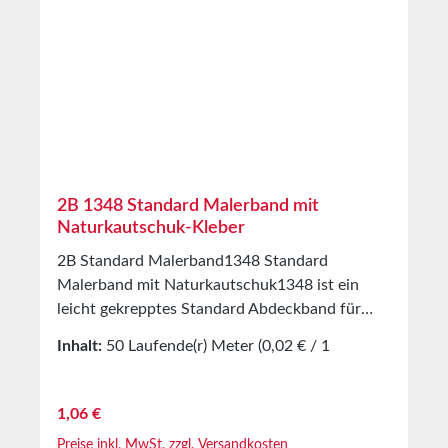
2B 1348 Standard Malerband mit
Naturkautschuk-Kleber
2B Standard Malerband1348 Standard
Malerband mit Naturkautschuk1348 ist ein
leicht gekrepptes Standard Abdeckband für
Malerarbeiten im Innenbereich. Ausgestattet
Inhalt:
50 Laufende(r) Meter
(0,02 € / 1
mit einer
Laufende(r) Meter)
Naturkautschukklebmasse.AnwendungenHerst
ellung von Abdeckmasken im
Regulärer Preis:
1,06 €
InnenbereichTechnische
Preise inkl. MwSt. zzgl. Versandkosten