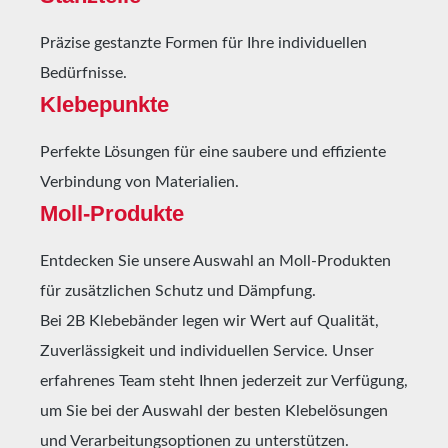
Warnmarkierungsband rechtweisend. Im
Präzise gestanzte Formen für Ihre individuellen
angebrachten Zustand macht es durch die
signalstarke Farbe auf die Gefahrenstelle
Bedürfnisse.
aufmerksam und lenkt die auf den Gegenstand
Klebepunkte
zukommende Person rechts daran vorbei.
Übliche Einsatzorte für das starke Panzertape-
Perfekte Lösungen für eine saubere und effiziente
Band können Regale, Maschinen und jegliches
Verbindung von Materialien.
andere Betriebsinventar sein. Es Klebt
Moll-Produkte
zuverlässig auf fast allen Oberflächen, Beton,
Stein, Keramikkacheln, Metall, PVC,
Kunststoffe und viele mehr. Die hohe Klebkraft
Entdecken Sie unsere Auswahl an Moll-Produkten
erlaubt eine Verwendung auch auf schwierigen
für zusätzlichen Schutz und Dämpfung.
Untergründen, die eine raue
Bei 2B Klebebänder legen wir Wert auf Qualität,
Oberflächenbeschaffenheit ausweisen. Dazu
Zuverlässigkeit und individuellen Service. Unser
gehören beispielsweise grobporige Wände,
Holz oder Stahlträger. Gemäß der ASR A1.3 (ex
erfahrenes Team steht Ihnen jederzeit zur Verfügung,
BGV A8) entspricht das robuste
um Sie bei der Auswahl der besten Klebelösungen
Warnmarkierungsband aus Gewebefolie den
und Verarbeitungsoptionen zu unterstützen.