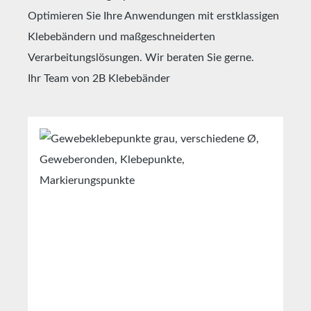
Anforderungen an Sicherheits- und
Optimieren Sie Ihre Anwendungen mit erstklassigen
Gesundheitskennzeichnung am Arbeitsplatz. Es
eignet sich sowohl für den Innen- als auch
Klebebändern und maßgeschneiderten
problemlos für den Außeneinsatz. Das
Verarbeitungslösungen. Wir beraten Sie gerne.
Gewebeband mit Warneffekt besitz eine
Ihr Team von 2B Klebebänder
feuchtigkeitsabweisende PE
Beschichtung!Technische
EigenschaftenTrägermaterialPE extrudiertes
Produktgalerie überspringen
GewebeKlebmasseextra
starkMesh70Gesamtdicke0,3mmReißdehnung1
5%Klebkraft auf
Stahl11N/25mmZugfestigkeit95N/25mmTempe
raturbeständigkeitminus 35°C bis plus
80°CFarbenSchwarz/Gelb,
Rot/WeißEigenschaftenHandabreißbarkeitSehr
gutGerade AbrisskanteSehr
gutAbrissfestigkeitSehr
gutWasserbeständigkeitSehr gutLagerungbist
zu 12 Monaten nach Lieferung in ungeöffneten