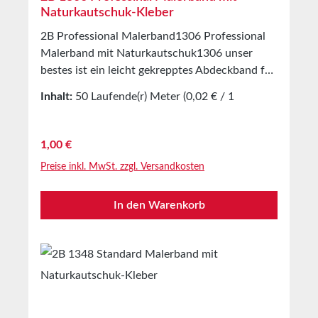
Naturkautschuk-Kleber
2B Professional Malerband1306 Professional
Malerband mit Naturkautschuk1306 unser
bestes ist ein leicht gekrepptes Abdeckband für
Malerarbeiten im Innen und Außenbereich.
Inhalt:
50 Laufende(r) Meter
(0,02 € / 1
Ausgestattet mit einer
Laufende(r) Meter)
Naturkautschukklebmasse. Reißfestes und
leicht dehnbares Malerband. Sauberes und
Regulärer Preis:
1,00 €
schnelles abkleben und
Preise inkl. MwSt. zzgl. Versandkosten
entfernen.AnwendungenHerstellung von
Abdeckmasken im Innen und
In den Warenkorb
AußenbereichTechnische
EigenschaftenTrägermaterialleicht gekrepptes
PapierKlebmasseNaturkautschukLagerung bis
zu 12 Monaten nach Lieferung in ungeöffneten
Originalkartons bei 20°C und 50% relativer
Luftfeuchte.Größere Mengen bieten wir Ihnen
gerne auf Anfrage an.