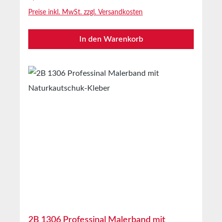
schnelles abkleben und
Preise inkl. MwSt. zzgl. Versandkosten
entfernen. AnwendungenHerstellung von
Abdeckmasken im Innen und kurzfristig im
In den Warenkorb
AußenbereichTechnische
EigenschaftenTrägermaterialleicht gekrepptes
PapierKlebmasseNaturkautschukLagerung bis
zu 12 Monaten nach Lieferung in ungeöffneten
Originalkartons bei 20°C und 50% relativer
Luftfeuchte.Größere Mengen bieten wir Ihnen
gerne auf Anfrage an.
2B 1306 Professinal Malerband mit