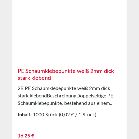
Stahl25N/25mmScherkraft4,5kg/cm²Temperatu
rbeständigkeitminus 40°C bis plus
120°CLagerungbis zu 12 Monaten nach
Lieferung in ungeöffneten Originalkartons bei
20°C und 50% relativer
LuftfeuchteSonderanfertigung auf Anfrage
PE Schaumklebepunkte weiß 2mm dick
stark klebend
2B PE Schaumklebepunkte weiß 2mm dick
stark klebendBeschreibungDoppelseitige PE-
Schaumklebepunkte, bestehend aus einem
2mm dicken PE-Schaum TrägerBeschichtet mit
Inhalt:
1000 Stück
(0,02 € / 1 Stück)
einer modifizierten Lösemittel Acrylat
KlebemasseAls Abdeckung dient ein weißes
SilikonpapierAnwendungVerkleben von
Regulärer Preis:
16,25 €