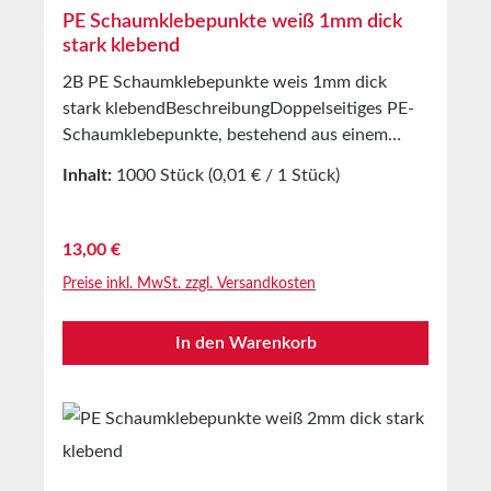
PE Schaumklebepunkte weiß 1mm dick
stark klebend
2B PE Schaumklebepunkte weis 1mm dick
stark klebendBeschreibungDoppelseitiges PE-
Schaumklebepunkte, bestehend aus einem
1mm dicken PE-Schaumträger Beschichtet mit
Inhalt:
1000 Stück
(0,01 € / 1 Stück)
einer modifizierten Lösemittel Acrylat
KlebemasseAls Abdeckung dient ein weißes
SilikonpapierAnwendungVerkleben von
Regulärer Preis:
13,00 €
Warenproben, Mustern uvm.3 Dimensionaler
Preise inkl. MwSt. zzgl. Versandkosten
Effekt Auch für die Selbstklebende Ausrüstung
von Haken, Haltern, uvm.Bestens auf glatten
In den Warenkorb
und rauen Oberflächen geeignetTechnische
EigenschaftenTrägermaterialPE Schaum
geschlossenzelligKlebemasseLösemittel
AcrylatTrägerdichte65m³Gesamtdicke mit
Abdeckung1,1mmOhne
Abdeckung1mmKlebekraft auf