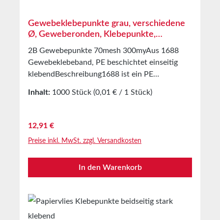
Originalkartons bei 20°C und 50% relativer
Luftfeuchte.Größere Mengen bieten wir Ihnen
Gewebeklebepunkte grau, verschiedene
gerne auf Anfrage an.
Ø, Geweberonden, Klebepunkte,
Markierungspunkte
2B Gewebepunkte 70mesh 300myAus 1688
Gewebeklebeband, PE beschichtet einseitig
klebendBeschreibung1688 ist ein PE
beschichtetes Gewebeband. Es besteht aus
Inhalt:
1000 Stück
(0,01 € / 1 Stück)
einem 70 mesh PET/Zellwollgewebe und einer
extrem starken
Klebemasse.AnwendungGewebeetiketten mit
Regulärer Preis:
12,91 €
dem Durchmesser von 30 mm zur Fixierung von
Preise inkl. MwSt. zzgl. Versandkosten
Anweisungen oder Aufträgen an Ihren
Produkten.Universell im Außen und
In den Warenkorb
Innenbereich einsetzbar.Markieren, Abdecken,
Verpacken, Schützen, Fixieren und vieles
mehr.Technische Eigenschaften Trägermaterial
PE extrudiertes Gewebe Klebemasse Extra
stark Mesh 70 Gesamtdicke 0,3mm