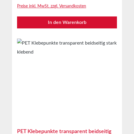
Warenproben, Mustern, uvm.3 Dimensionaler
Preise inkl. MwSt. zzgl. Versandkosten
EffektAuch für die selbstklebende Ausrüstung
von Haken, Haltern, uvm.Bestens auf glatten
In den Warenkorb
und rauen Oberflächen geeignetTechnische
EigenschaftenTrägermaterialPE Schaum
geschlossenzelligKlebemasseLösemittel
AcrylatTrägerdichte65m³Gesamtdicke mit
Abdeckung2,1mmOhne
Abdeckung1mmKlebekraft auf
Stahl25N/25mmScherkraft4,5kg/cm²Temperatu
rbeständigkeitminus 40°C bis plus
120°CLagerungbis zu 12 Monaten nach
Lieferung in ungeöffneten Originalkartons bei
20°C und 50% relativer
LuftfeuchteSonderanfertigung auf Anfrage
PET Klebepunkte transparent beidseitig