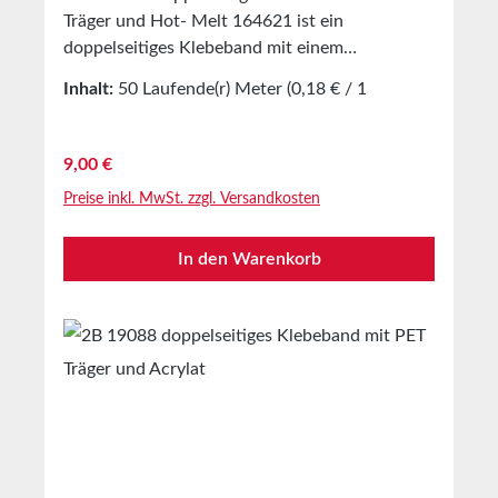
Träger und Hot- Melt 164621 ist ein
doppelseitiges Klebeband mit einem
transparenten PP- Träger und einer
Inhalt:
50 Laufende(r) Meter
(0,18 € / 1
lösemittelfreien Synthesekautschuke-
Laufende(r) Meter)
Klebmasse, abgedeckt mit einem silikonisierten
Trennpapier. Das Produkt weist aufgrund seiner
Regulärer Preis:
9,00 €
Masserezeptur eine sehr gut Anfangsklebkraft
Preise inkl. MwSt. zzgl. Versandkosten
auf.EigenschaftenBeidseitig beschichtet mit
sehr stark haftendem Hotmelt-
In den Warenkorb
KlebstoffAusgezeichnete Anfangs- und
EndhaftungDünner PP
TrägerSilikonbeschichteter Release Liner aus
PapierGeeignet zur Verklebung und
Kaschierung diverser
MaterialienAnwendungenUniversell
einsetzbares Klebeband zum Fixieren,
Befestigen und Basteln.Selbstklebendes
Ausrüsten von Dekorations- und