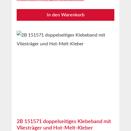
EigenschaftenTrägermaterialleicht gekrepptes
PapierKlebmasseNaturkautschukLagerungbis
In den Warenkorb
zu 12 Monaten nach Lieferung in ungeöffneten
Originalkartons bei 20°C und 50% relativer
Luftfeuchte.Größere Mengen bieten wir Ihnen
gerne auf Anfrage an.
2B 151571 doppelseitiges Klebeband mit
Vliesträger und Hot-Melt-Kleber