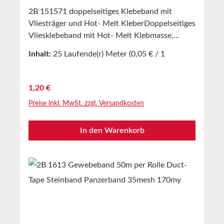
2B 151571 doppelseitiges Klebeband mit
Vliesträger und Hot- Melt KleberDoppelseitiges
Vliesklebeband mit Hot- Melt Klebmasse,
stabilisiert durch ein im Kleberbett
Inhalt:
25 Laufende(r) Meter
(0,05 € / 1
eingebrachtes Faservlies. Als Abdeckung dient
Laufende(r) Meter)
ein braunes Trennpapier,
silikonisiert.EigenschaftenBeidseitig
Regulärer Preis:
1,20 €
beschichtet mit sehr stark haftendem Hotmelt-
Preise inkl. MwSt. zzgl. Versandkosten
KlebstoffAusgezeichnete Anfangs und
EndhaftungSilikonbeschichteter Release Liner
In den Warenkorb
aus PapierGeeignet zur Verklebung und
Kaschierung diverser MaterialienIdeal auch für
niederenergetische
OberflächenAnwendungenVorwiegend zur
Verklebung von Papier- und Pappmaterialien,
zum Basteln, zur Verklebung von
DekorationsgegenständenZur Fixierung von
Stoffen und Bahnmaterialien, zum Anbringen