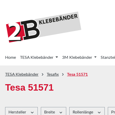
 Hauptinhalt springen
Zur Suche springen
Zur Hauptnavigation springen
Home
TESA Klebebänder
3M Klebebänder
Stanztei
TESA Klebebänder
Tesafix
Tesa 51571
Tesa 51571
Hersteller
Breite
Rollenlänge
P