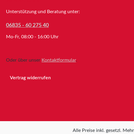
Service-Hotline
ProduktionTechnische
EigenschaftenTrägermaterialVliesKleb
Unterstützung und Beratung unter:
masseSynthesekautschukFarbetranslu
zentGesamtdicke160µmLagerungbis
06835 - 60 275 40
zu 12 Monaten nach Lieferung in
Mo-Fr, 08:00 - 16:00 Uhr
ungeöffneten Originalkartons bei
20°C und 50% relativer
Luftfeuchte.Größere Mengen bieten
wir Ihnen gerne auf Anfrage an.
Oder über unser
Kontaktformular
.
Vertrag widerrufen
Alle Preise inkl. gesetzl. Meh