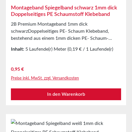
Montageband Spiegelband schwarz 1mm dick
Doppelseitiges PE Schaumstoff Klebeband
2B Premium Montageband 1mm dick
schwarzDoppelseitiges PE- Schaum Klebeband,
bestehend aus einem 1mm dicken PE- Schaum-
Träger, beschichtet mit einer modifizierten
Inhalt:
5 Laufende(r) Meter
(0,19 € / 1 Laufende(r)
Lösemittel- Acrylatklebmasse. Als Abdeckung dient
Meter)
eine rote PE- Folie. Anwendungen1957 wurde zur
Montage von spritzgegossenen und extrudierten
Regulärer Preis:
0,95 €
Kunststoffteilen wie:Blenden, Leisten, Schildern
Preise inkl. MwSt. zzgl. Versandkosten
sowie von Plexiglasspiegeln im Innenausbau und
Displays entwickeltAuch für die selbstklebende
In den Warenkorb
Ausrüstung von Haken, Haltern, uvm.Bestens auf
glatten und rauen Oberflächen geeignetTechnische
EigenschaftenTrägermaterialPE- Schaum
geschlossenzelligKlebmasseLösemittelacrylatTrägerdi
chte65m³Gesamtdicke mit Abdeckung1,1mmOhne
Abdeckung1mmKlebkraft auf