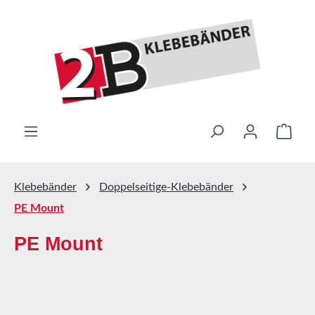
Zum Hauptinhalt springen
Ware
Klebebänder
Doppelseitige-Klebebänder
PE Mount
PE Mount