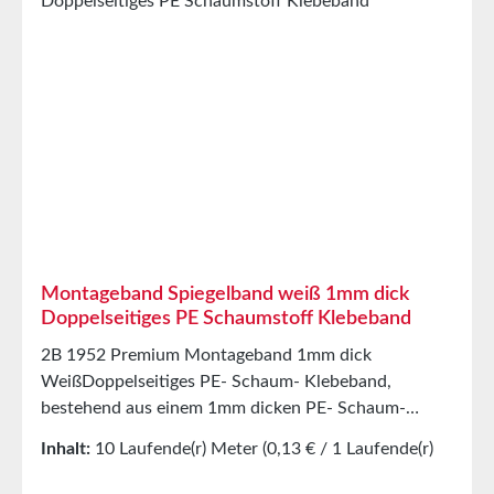
Stahl25N/25mmScherkraft4,5kg/cm²Temperaturbest
ändigkeit-40°C bis +120°CLagerungbis zu 12
Monaten nach Lieferung in ungeöffneten
Originalkartons bei 20°C und 50% relativer
Luftfeuchte.Größere Mengen bieten wir Ihnen gerne
auf Anfrage an.
Montageband Spiegelband weiß 1mm dick
Doppelseitiges PE Schaumstoff Klebeband
2B 1952 Premium Montageband 1mm dick
WeißDoppelseitiges PE- Schaum- Klebeband,
bestehend aus einem 1mm dicken PE- Schaum-
Träger, beschichtet mit einer modifizierten
Inhalt:
10 Laufende(r) Meter
(0,13 € / 1 Laufende(r)
Lösemittel- Acrylatklebmasse. Als Abdeckung dient
Meter)
eine rote PE- Folie. Anwendungen1952 wurde zur