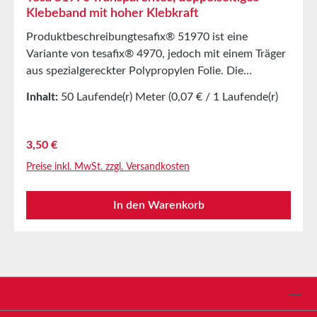
Klebeband mit hoher Klebkraft
Produktbeschreibungtesafix® 51970 ist eine
Variante von tesafix® 4970, jedoch mit einem Träger
aus spezialgereckter Polypropylen Folie. Die
bewährten Produkteigenschaften, wie beispielsweise
Inhalt:
50 Laufende(r) Meter
(0,07 € / 1 Laufende(r)
die hohe Klebkraft für eine Permanentverklebung,
Meter)
auch auf rauen Haftgründen, werden hier ebenfalls
eingehalten.HauptanwendungHolz- und
Regulärer Preis:
3,50 €
Kunststoffprofilenverklebung Zur Verklebung von
Preise inkl. MwSt. zzgl. Versandkosten
schweren Dekorationsstücken und DisplaysSkalen-
und SchilderverklebungEndloskleben von dünnen
In den Warenkorb
Blechen und FolienTechnische
EigenschaftenTrägermaterialPP-FilmKlebmassemod.
AcrylatFarbetransparentGesamtdicke220µmLagerun
gbis zu 12 Monaten nach Lieferung in ungeöffneten
Originalkartons bei 20°C und 50% relativer
Luftfeuchte.Größere Mengen bieten wir Ihnen gerne
Service-Hotline
auf Anfrage an.