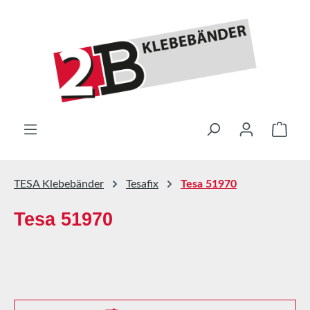
Zum Hauptinhalt springen
Ware
TESA Klebebänder
Tesafix
Tesa 51970
Tesa 51970