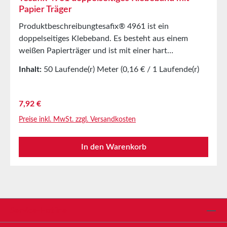
Papier Träger
Produktbeschreibungtesafix® 4961 ist ein
doppelseitiges Klebeband. Es besteht aus einem
weißen Papierträger und ist mit einer hart
eingestellten Kautschukklebmasse ausgerüstet. Das
Inhalt:
50 Laufende(r) Meter
(0,16 € / 1 Laufende(r)
Produkt besitz eine extrem hohe Scherfestigkeit und
Meter)
lässt vo nicht spaltenden Untergründen leicht und
sauber wieder
Regulärer Preis:
7,92 €
entfernen.HauptanwendungenAusrüsten von
Preise inkl. MwSt. zzgl. Versandkosten
Kunststoffgegenständen, Schleifscheiben und-
bändernEndloskleben von Papier- und
In den Warenkorb
FolienbahnenBesonders für glatte Oberflächen
geeignetTechnische
EigenschaftenTrägermaterialPapierträgerKlebmasseN
aturkautschukFarbeWeißGesamtdicke0,205mmLager
ungbis zu 12 Monaten nach Lieferung in
ungeöffneten Originalkartons bei 20°C und 50%
Service-Hotline
relativer Luftfeuchte.Größere Mengen bieten wir