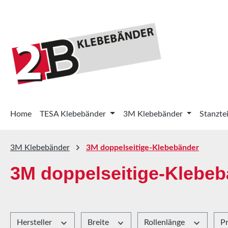
 Hauptinhalt springen
Zur Suche springen
Zur Hauptnavigation springen
Home
TESA Klebebänder
3M Klebebänder
Stanztei
3M Klebebänder
3M doppelseitige-Klebebänder
3M doppelseitige-Klebe
Hersteller
Breite
Rollenlänge
P