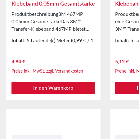
Klebeband 0,05mm Gesamtstärke
Klebeban
Produktbeschreibung3M 467MP
Produktbe
0,05mm GesamtstärkeDas 3M™
eine Gesa
Transfer-Klebeband 467MP bietet
3M™ Trans
ausgezeichnete Scherfestigkeit,
bietet ausg
Inhalt:
5 Laufende(r) Meter
(0,99 € / 1
Inhalt:
5 L
Temperatur- und
Temperatu
Laufende(r) Meter)
Laufende(r
Chemikalienbeständigkeit. Es besteht
Chemikalie
aus einem Acrylat-Klebstoff der
aus einem 
Regulärer Preis:
Regulärer P
4,94 €
5,12 €
Klebstoffserie 200MP auf PE-
Klebstoffs
Preise inkl. MwSt. zzgl. Versandkosten
Preise inkl.
beschichtetem Schutzpapier und
beschichte
eignet sich ideal zum Stanzen.Der
eignet sic
In den Warenkorb
3M™ Hochleistungs Acrylat Klebstoff
3M™ Hochle
200MP wird bevorzugt für grafische
200MP wird
Anwendungen sowie im industriellen
Anwendunge
Bereich eingesetzt. Bei der
Bereich ein
Verwendung auf Kunststoffen
Verwendun
ermöglicht dieser Klebstoff ein
ermöglicht 
anfängliches Repositionieren der
anfänglich