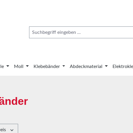
le
Moll
Klebebänder
Abdeckmaterial
Elektrokl
bänder
reis