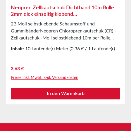
Neopren Zellkautschuk Dichtband 10m Rolle
2mm dick einseitig klebend
Chloroprenkautschuk CR
2B Moll selbstklebende Schaumstoff und
GummibänderNeopren Chloroprenkautschuk (CR) -
Zellkautschuk -Moll selbstklebend 10m per Rolle
2mm dickBeständig gegenSchwache Säuren und
Inhalt:
10 Laufende(r) Meter
(0,36 € / 1 Laufende(r)
LaugenWasser, MeerwasserKochsalzlösungAlaun
Meter)
wässrigWaschmittel, Fotochemikalien,
AmmoniakAcetylen, Ethanol,
Regulärer Preis:
3,63 €
GlycerinFrostschutzmittel auf Glykolbasis,
Preise inkl. MwSt. zzgl. Versandkosten
Kohlensäure, OzonSilikonöl und -fett, Schmieröl und
MineralölAnwendungenDichtungsband für Tausende
In den Warenkorb
verschiedener AnwendungenAbdichtung von
SchaltschränkenStoßdämpfende Dichtung im
MaschinenbauStanzteile als Lager-/Transportschutz
in der MöbelindustrieStanzteile und Dichtungen in
der AutomobilindustrieDichtungsband gegen Staub,
Zugluft und FeuchtigkeitSchallschutz an
Service-Hotline