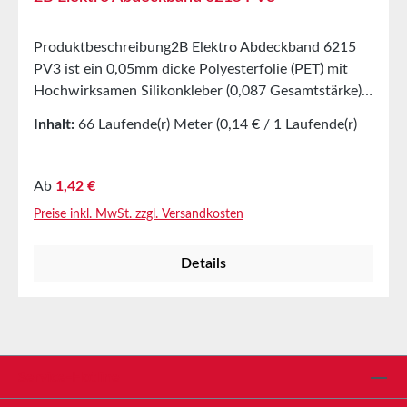
Produktbeschreibung2B Elektro Abdeckband 6215
PV3 ist ein 0,05mm dicke Polyesterfolie (PET) mit
Hochwirksamen Silikonkleber (0,087 Gesamtstärke).
Dieses Produkt wurde entwickelt, um eine hohe
Inhalt:
66 Laufende(r) Meter
(0,14 € / 1 Laufende(r)
Klebrigkeit und Haftung zu bieten und hat eine stark
Meter)
Beständigkeit gegen korrosive Chemikalien. Es lässt
sich leicht und ohne Klebstoffrückstände von der
Regulärer Preis:
Ab
1,42 €
Oberfläche entfernen und eignet sich daher
Preise inkl. MwSt. zzgl. Versandkosten
hervorragend zum Abdecken und für die
Pulverbeschichtung.AnwendungenExzellentes
Details
AbdeckbandGeeignet für Hochtemperatur-
Maskierung bei
PulverbeschichtungenEigenschaftenHohe Haftkraft
und Haftung mit AbdeckschutzRückstandsfreie
EntfernungReiß- und BruchfestigkeitExzellente
Beständigkeit gegen korrosive ChemikalienTechnische
Service-Hotline
EigenschaftenFarbeDurchschneidend