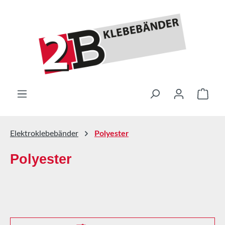
Zum Hauptinhalt springen
Ware
Elektroklebebänder
Polyester
Polyester