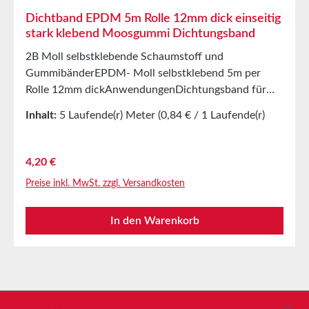
Dichtband EPDM 5m Rolle 12mm dick einseitig
stark klebend Moosgummi Dichtungsband
2B Moll selbstklebende Schaumstoff und
GummibänderEPDM- Moll selbstklebend 5m per
Rolle 12mm dickAnwendungenDichtungsband für
Tausende verschiedener AnwendungenAbdichtung
Inhalt:
5 Laufende(r) Meter
(0,84 € / 1 Laufende(r)
von SchaltschränkenStoßdämpfende Dichtung im
Meter)
MaschinenbauStanzteile als Lager-/Transportschutz
in der MöbelindustrieStanzeile und Dichtungen in
Regulärer Preis:
4,20 €
der AutomobilindustrieDichtungsband gegen Staub,
Preise inkl. MwSt. zzgl. Versandkosten
Zugluft und FeuchtigkeitSchallschutz an
LautsprecherboxenVibrationsschutz von Maschinen
In den Warenkorb
und GerätenDichtungsband im Glas-, Lichtkuppe-,
Luft und Klimatikbau sowie in
HausgerätenWeichlagern,
uvm.Eigenschaftengeschlossenzelliger EPDM-
Zellkautschuk mit PET-Zwischenträgeralterungs-,
witterungs-, und UV-BeständigBeständig gegen eine
Service-Hotline