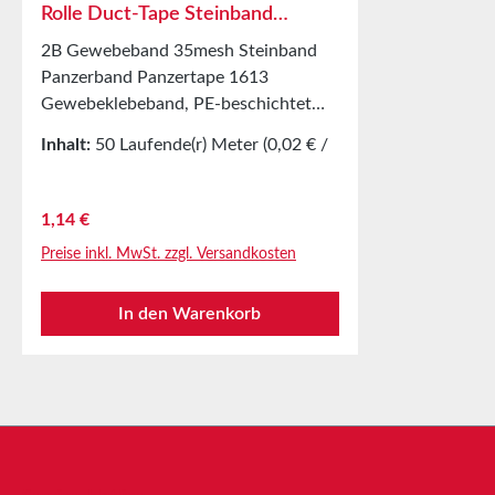
Rolle Duct-Tape Steinband
Panzerband 35mesh 170my
2B Gewebeband 35mesh Steinband
Panzerband Panzertape 1613
Gewebeklebeband, PE-beschichtet
einseitig klebendBeschreibung1613 ist
Inhalt:
50 Laufende(r) Meter
(0,02 € /
ein Gewebeband. Es besteht aus
1 Laufende(r) Meter)
einem 35 mesh PET/Zellwollgewebe
und einer Hot-melt-Klebmasse. Die
Regulärer Preis:
1,14 €
Gewebeträgerschicht hält
Preise inkl. MwSt. zzgl. Versandkosten
Feuchtigkeit stand und widersteht
auch hohen
In den Warenkorb
Belastungen. AnwendungenUniversell
im Außen und Innenbereich
einsetzbarMarkieren, Abdecken,
Verpacken, Schützen,
FixierenVerschließen von z.B. Kartons,
DosenVerkleben von Baufolien
uvm.Technische