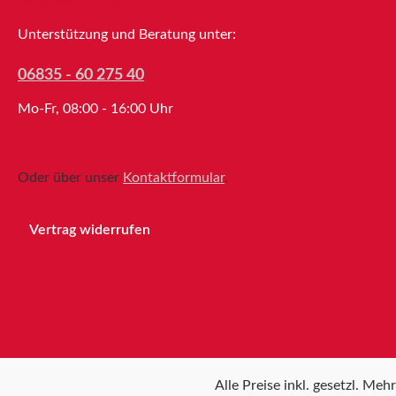
Service-Hotline
EigenschaftenTrägermaterialPE-
extrudiertes GewebeKlebemasseHot-
Unterstützung und Beratung unter:
meltMesh35Gesamtdicke0,17mmReiß
dehnung15%Klebkraft auf
06835 - 60 275 40
Stahl15N/25mmZugfestigkeit60N/25
Mo-Fr, 08:00 - 16:00 Uhr
mmTemperaturbeständigkeitminus
35°C bis plus 60°CFarbeWeiß,
Schwarz,
SilberEigenschaftenHandreißbarkeitgu
Oder über unser
Kontaktformular
.
tGerade
AbrisskantegutAbriebfestigkeitgutWa
Vertrag widerrufen
sserbeständigkeitgutLagerungbis zu
12 Monaten nach Lieferung in
ungeöffneten Originalkartons bei
20°C und 50% relativer
Luftfeuchte.Größere Mengen bieten
wir Ihnen gerne auf Anfrage an.
Alle Preise inkl. gesetzl. Meh