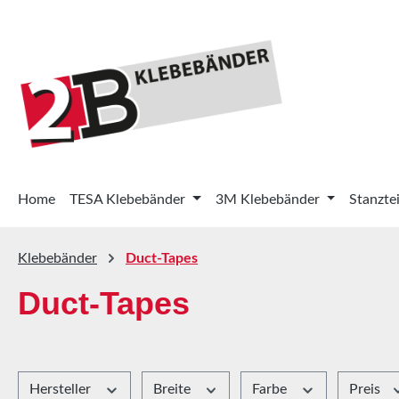
 Hauptinhalt springen
Zur Suche springen
Zur Hauptnavigation springen
Home
TESA Klebebänder
3M Klebebänder
Stanztei
Klebebänder
Duct-Tapes
Duct-Tapes
Hersteller
Breite
Farbe
Preis