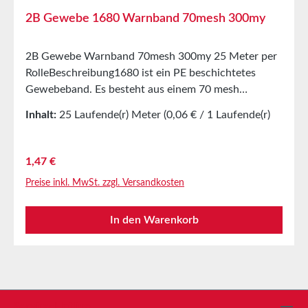
2B Gewebe 1680 Warnband 70mesh 300my
2B Gewebe Warnband 70mesh 300my 25 Meter per
RolleBeschreibung1680 ist ein PE beschichtetes
Gewebeband. Es besteht aus einem 70 mesh
PET/Zellwollgewebe und einer extrem starken
Inhalt:
25 Laufende(r) Meter
(0,06 € / 1 Laufende(r)
Klebmasse.Dieses Tape ist der Popeye unter den
Meter)
Warnmarkierungsbändern. Unser selbstklebendes
Warnmarkierungsband aus Gewebe ist im Gegensatz
Regulärer Preis:
1,47 €
zu herkömmlichen Markierungsbändern besonders
Preise inkl. MwSt. zzgl. Versandkosten
stark, strapazierfähig und Reißfest! Der Unterschied
liegt in dem sehr festen und dickwandigen Textil-
In den Warenkorb
Material, das für dieses Band verwendet wird. In
Schwarz/Gelb schraffierter Farbe eignet es sich
perfekt zur langfristigen Kennzeichnung von
feststehenden Gegenständen, die im Betrieb für den
Mitarbeiter eine Verletzungsgefahr darstellen
können.Durch die selbstklebende Eigenschaft wird
Service-Hotline