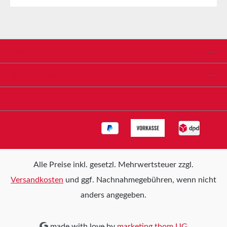
Bauarbeiten (abdecken von empfindlichen Fußböden)
EigenschaftenFruchtsaftverpackungskarton
(Fehldrucke, Ausschussware) 100% wasserdicht sehr
robust und stoßfest mit schwerem Gerät befahrbar
abkehrbar (kein verankern von Gips oder Putz)
Service-Hotline
mehrfach verwendbar65m² / Rolle Breite: 1 m-1,3 m
(Maße können abweichen) Länge: 50 m-58 m (Maße
Shop Service
können abweichen) 350 g/m² Rollengewicht: ca. 22
kg
Informationen
Alle Preise inkl. gesetzl. Mehrwertsteuer zzgl.
Versandkosten
und ggf. Nachnahmegebühren, wenn nicht
anders angegeben.
made with love by
marketing thom UG