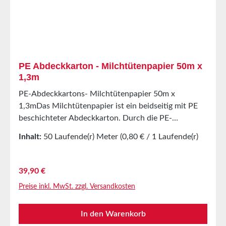
PE Abdeckkarton - Milchtütenpapier 50m x
1,3m
PE-Abdeckkartons- Milchtütenpapier 50m x
1,3mDas Milchtütenpapier ist ein beidseitig mit PE
beschichteter Abdeckkarton. Durch die PE-
Beschichtung ist das Milchtütenpapier
Inhalt:
50 Laufende(r) Meter
(0,80 € / 1 Laufende(r)
feuchtigkeitsbeständig. Das Milchtütenpapier
Meter)
(Milchkarton) ist ein vielseitig einsetzbares
Abdeckmaterial für Böden. Ideal auch als Schutzlage
Regulärer Preis:
39,90 €
unter Gerüsten im Außenbereich. Gefahrenhinweise:
Preise inkl. MwSt. zzgl. Versandkosten
ideal unter Gerüsten bei Maler-, Putzer-,
Fliesenleger-, Beton-, Estrich-, Abriss-, und sonstigen
In den Warenkorb
Arbeiten bei Veranstaltungen / Renovierungs- und