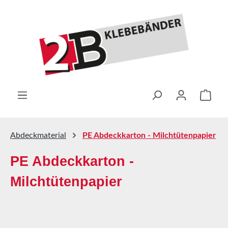
Zum Hauptinhalt springen
Ware
Abdeckmaterial
PE Abdeckkarton - Milchtütenpapier
PE Abdeckkarton -
Milchtütenpapier