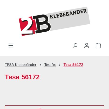
Zum Hauptinhalt springen
Ware
TESA Klebebänder
Tesafix
Tesa 56172
Tesa 56172