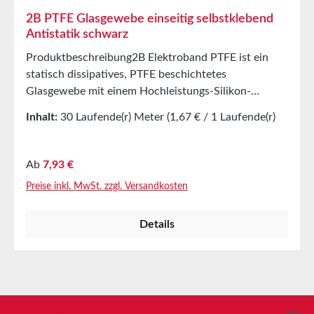
2B PTFE Glasgewebe einseitig selbstklebend
Antistatik schwarz
Produktbeschreibung2B Elektroband PTFE ist ein
statisch dissipatives, PTFE beschichtetes
Glasgewebe mit einem Hochleistungs-Silikon-
Haftkleber auf einer Seite. Die PTFE Oberfläche hat
Inhalt:
30 Laufende(r) Meter
(1,67 € / 1 Laufende(r)
gute Ablöseeigenschaften bei hohen Temperaturen.
Meter)
Zum Schutz der Klebefläche verfügt das Produkt
über einen gelben, gewellten Liner. 2B Elektroband
Regulärer Preis:
Ab
7,93 €
PTFE ist für Platten- und Elementarabdeckungen in
Preise inkl. MwSt. zzgl. Versandkosten
einer Vielzahl von Industrien sowie für die
Auskleidung von Rutschen und anderen
Details
Zuführungsmechanismen vorgesehen, bei denen eine
statisch dissipative oder schwarze Oberfläche
erforderlich ist.AnwendungenPlatten- und
ElementabdeckungAuskleidungsrutschen und andere
Zuführmechanismen, bei denen eine statisch
ableitende oder schwarze Oberfläche erforderlich
Service-Hotline