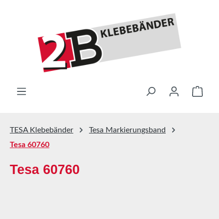
Zum Hauptinhalt springen
Ware
TESA Klebebänder
Tesa Markierungsband
Tesa 60760
Tesa 60760