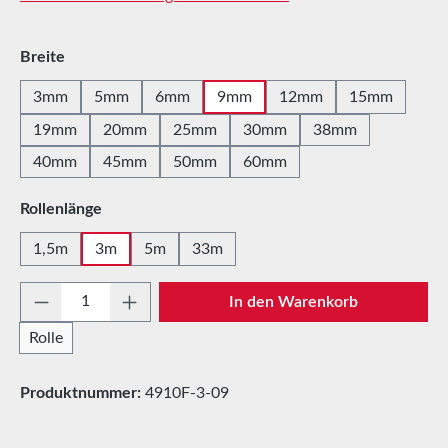
auswählen
Breite
3mm
5mm
6mm
9mm
12mm
15mm
19mm
20mm
25mm
30mm
38mm
40mm
45mm
50mm
60mm
auswählen
Rollenlänge
1,5m
3m
5m
33m
Produkt Anzahl: Gib den gewünschten Wert e
In den Warenkorb
Rolle
Produktnummer:
4910F-3-09