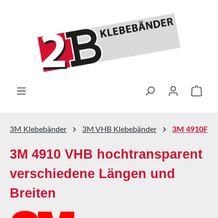
Zum Hauptinhalt springen
Ware
3M Klebebänder
3M VHB Klebebänder
3M 4910F
3M 4910 VHB hochtransparent
verschiedene Längen und
Breiten