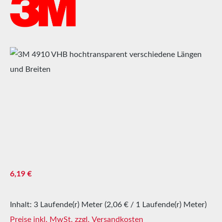
Bildergalerie überspringen
Regulärer Preis:
6,19 €
Inhalt:
3 Laufende(r) Meter
(2,06 € / 1 Laufende(r) Meter)
Preise inkl. MwSt. zzgl. Versandkosten