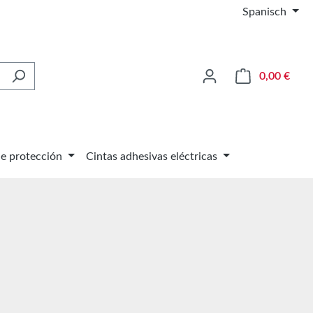
Spanisch
El ca
0,00 €
de protección
Cintas adhesivas eléctricas