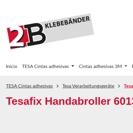
tar al contenido principal
Saltar a la búsqueda
Saltar a la navegación principal
Inicio
TESA Cintas adhesivas
Cintas adhesivas 3M
TESA Cintas adhesivas
Tesa Verarbeitungsgeräte
Tesa
Tesafix Handabroller 601