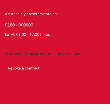
en cajas or
Línea de asistencia
50 % de hu
mayores dis
Asistencia y asesoramiento en:
0180 - 000000
Lu-Vi, 09:00 - 17:00 horas
O a través de nuestro formulario de contacto
.
Revoke a contract