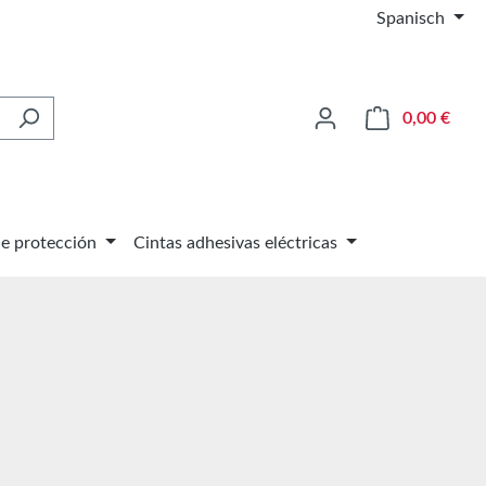
Spanisch
El ca
0,00 €
de protección
Cintas adhesivas eléctricas