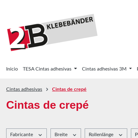
tar al contenido principal
Saltar a la búsqueda
Saltar a la navegación principal
Inicio
TESA Cintas adhesivas
Cintas adhesivas 3M
Cintas adhesivas
Cintas de crepé
Cintas de crepé
Fabricante
Breite
Rollenlänge
P