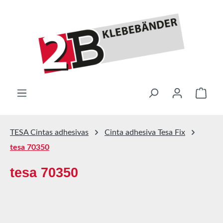
Saltar al contenido principal
El ca
TESA Cintas adhesivas
Cinta adhesiva Tesa Fix
tesa 70350
tesa 70350