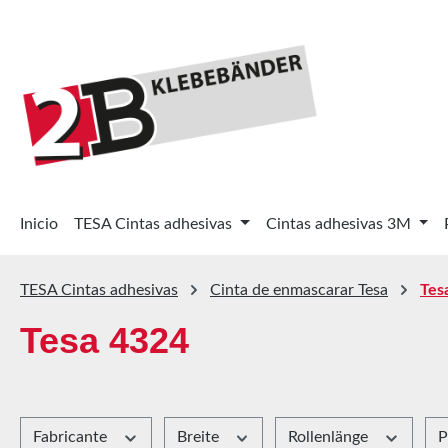
tar al contenido principal
Saltar a la búsqueda
Saltar a la navegación principal
Inicio
TESA Cintas adhesivas
Cintas adhesivas 3M
TESA Cintas adhesivas
Cinta de enmascarar Tesa
Tes
Tesa 4324
Fabricante
Breite
Rollenlänge
P