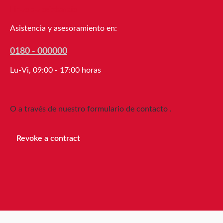
Propiedades técnicas Espesor 280 µm
Línea de asistencia
Adhesivo Caucho natural Material
soporte Papel ligeramente crepado
Asistencia y asesoramiento en:
Adhesión al acero 4 N/cm
Propiedades adicionales Alargamiento
0180 - 000000
a la rotura 17% Resistencia a la
Lu-Vi, 09:00 - 17:00 horas
tracción 46 N/cm Resistencia a la
temperatura (60 min) 80 °C Fácil de
retirar Sí Cortabilidad manual Muy
O a través de nuestro formulario de contacto
.
buena Almacenamiento Hasta 12
meses después de la entrega, en
cartones originales cerrados, a 20 °C y
Revoke a contract
50 % de humedad relativa. Cantidades
mayores están disponibles bajo
solicitud.