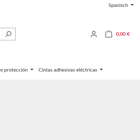
Spanisch
El ca
0,00 €
de protección
Cintas adhesivas eléctricas