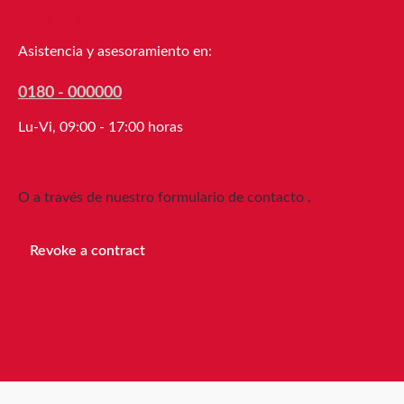
Alargamiento a la rotura 75 %
Línea de asistencia
Resistencia a la tracción 43 N/cm
Adecuada para congelación Sí
Asistencia y asesoramiento en:
Desenrollado silencioso Sí Aplicación
automática Sí Peso de embalaje hasta
0180 - 000000
25 kg Cortabilidad manual Muy buena
Lu-Vi, 09:00 - 17:00 horas
AlmacenamientoHasta 12 meses
después de la entrega en cartones
originales sin abrir a 20 °C y 50 % de
O a través de nuestro formulario de contacto
.
humedad relativa. Cantidades
mayores están disponibles bajo
solicitud.
Revoke a contract