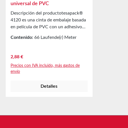
universal de PVC
Descripción del productotesapack®
4120 es una cinta de embalaje basada
en película de PVC con un adhesivo
fuerte de caucho natural. tesapack®
Contenido:
66 Laufende(r) Meter
4120 se caracteriza por las siguientes
(0,04 € / 1 Laufende(r) Meter)
propiedades:Desenrollado uniforme y
silenciosoMuy adecuada para su uso
Precio normal:
2,88 €
con todos los dispensadores manuales
Precios con IVA incluido, más gastos de
habituales Aplicación principal
envío
Procesamiento manual sin
problemasUso universal para el cierre
Detalles
de cajas de envío de peso medio
Propiedades técnicas Espesor 49 µm
Adhesivo Caucho natural Material
soporte Película de PVC Adhesión al
acero 2 N/cm Colores Marrón y
transparente Propiedades adicionales