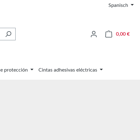
Spanisch
El ca
0,00 €
de protección
Cintas adhesivas eléctricas