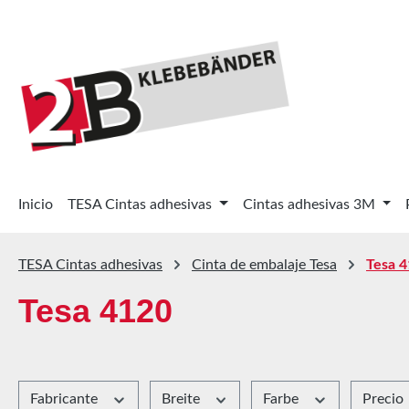
tar al contenido principal
Saltar a la búsqueda
Saltar a la navegación principal
Inicio
TESA Cintas adhesivas
Cintas adhesivas 3M
TESA Cintas adhesivas
Cinta de embalaje Tesa
Tesa 
Tesa 4120
Fabricante
Breite
Farbe
Precio