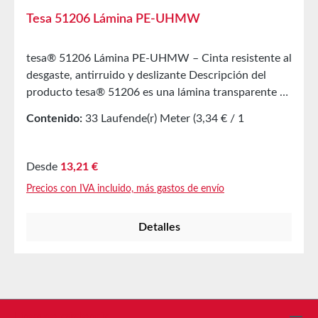
Tesa 51206 Lámina PE-UHMW
tesa® 51206 Lámina PE-UHMW – Cinta resistente al
desgaste, antirruido y deslizante Descripción del
producto tesa® 51206 es una lámina transparente de
PE-UHMW con adhesivo acrílico. Alta resistencia al
Contenido:
33 Laufende(r) Meter
(3,34 € / 1
desgasteMuy deslizanteResistente a ácidos, álcalis y
Laufende(r) Meter)
gases agresivos Aplicaciones principales Uso en las
industrias de transporte, embalaje, impresión,
Precio normal:
Desde
13,21 €
plásticos, aluminio y textilAsistencia de
Precios con IVA incluido, más gastos de envío
deslizamiento en techos corredizos, fotocopiadoras,
faxes, máquinas expendedoras de monedas y
Detalles
cigarrillos, etc.Protección de cableados en zonas de
alta fricciónReducción de ruido y desgaste en piezas
accesoriasEquipamiento de cintas
transportadorasAmortiguación de ruido en líneas de
llenado y estaciones de empaquetado Propiedades
Alargamiento a la rotura 300 % Resistencia a la
Línea de asistencia