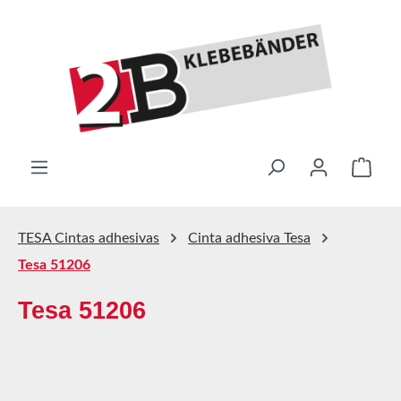
Saltar al contenido principal
El ca
TESA Cintas adhesivas
Cinta adhesiva Tesa
Tesa 51206
Tesa 51206