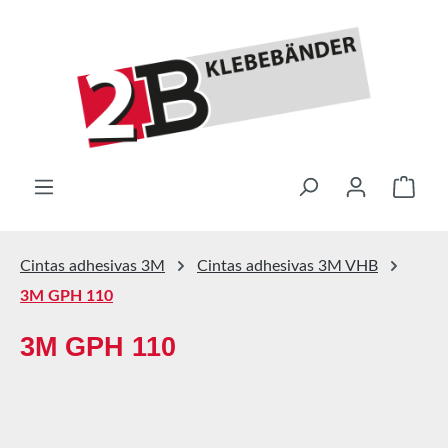
Saltar al contenido principal
El ca
Cintas adhesivas 3M
Cintas adhesivas 3M VHB
3M GPH 110
3M GPH 110