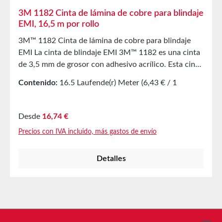
3M 1182 Cinta de lámina de cobre para blindaje
EMI, 16,5 m por rollo
3M™ 1182 Cinta de lámina de cobre para blindaje
EMI La cinta de blindaje EMI 3M™ 1182 es una cinta
de 3,5 mm de grosor con adhesivo acrílico. Esta cinta
retardante de llama está diseñada para unir física y
Contenido:
16.5 Laufende(r) Meter
(6,43 € / 1
eléctricamente dos superficies. Su film protector es
Laufende(r) Meter)
desprendible, lo que permite un manejo sencillo y un
troquelado sin complicaciones. La cinta es adecuada
Precio normal:
Desde
16,74 €
para aplicaciones en seco con un voltaje nominal de
Precios con IVA incluido, más gastos de envío
600 V. La cinta 3M™ 1182 cuenta con un soporte
flexible de lámina de cobre y un recubrimiento de
Detalles
adhesivo acrílico conductivo sensible a la presión en
ambos lados, que garantiza una adhesión confiable.
Las partículas conductoras del adhesivo aseguran
una baja resistencia entre los sustratos y el material
de soporte. Su construcción proporciona un método
eficaz para la conexión y puesta a tierra de
Línea de asistencia