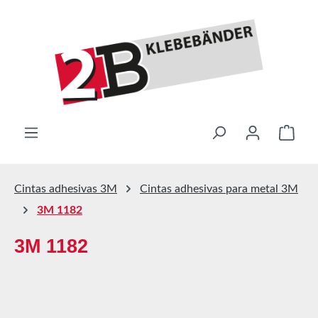
Saltar al contenido principal
El ca
Cintas adhesivas 3M
Cintas adhesivas para metal 3M
3M 1182
3M 1182