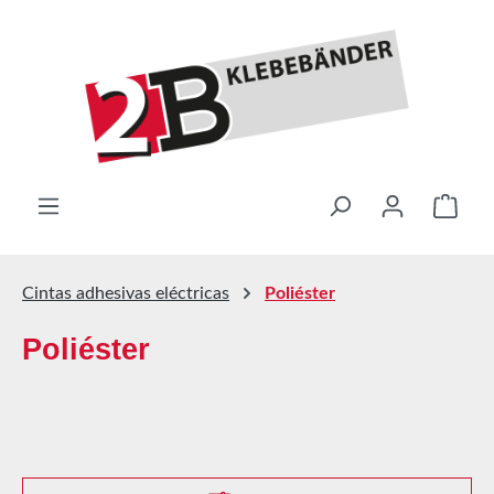
Saltar al contenido principal
El ca
Cintas adhesivas eléctricas
Poliéster
Poliéster