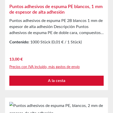
Puntos adhesivos de espuma PE blancos, 1 mm
de espesor de alta adhesión
Puntos adhesivos de espuma PE 2B blancos 1 mm de
espesor de alta adhesión Descripción Puntos
adhesivos de espuma PE de doble cara, compuestos
por un soporte de espuma PE de 1 mm de espesor,
Contenido:
1000 Stück
(0,01 € / 1 Stück)
recubiertos con una masilla adhesiva acrílica
modificada a base de disolventes. Como cobertura se
utiliza un papel siliconado blanco. Aplicación Para
Precio normal:
13,00 €
pegar muestras de productos, prototipos, y
Precios con IVA incluido, más gastos de envío
másEfecto tridimensionalTambién para equipamiento
autoadhesivo de ganchos, soportes, y másAdecuado
A la cesta
para superficies lisas y rugosas Propiedades técnicas
Material portador Espuma PE de celda cerrada
Masilla adhesiva Acrílico a base de disolventes
Densidad del soporte 65 m³ Espesor total con
cobertura 1,1 mm Espesor sin cobertura 1 mm
Adhesión al acero 25 N/25 mm Resistencia al corte