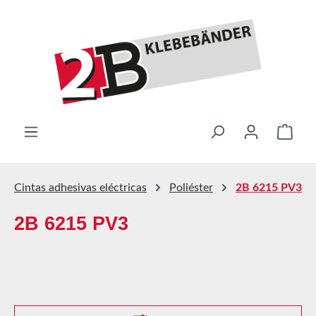
Saltar al contenido principal
El ca
Cintas adhesivas eléctricas
Poliéster
2B 6215 PV3
2B 6215 PV3