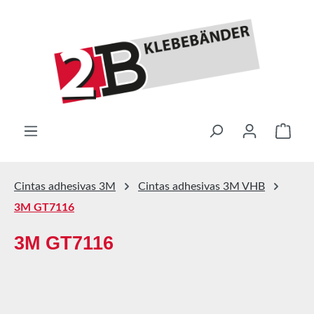
Saltar al contenido principal
El ca
Cintas adhesivas 3M
Cintas adhesivas 3M VHB
3M GT7116
3M GT7116