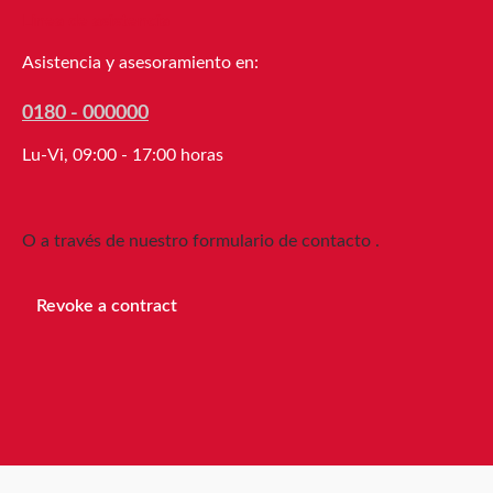
VHB 5925, negra, es una cinta
Línea de asistencia
adhesiva doble cara de alto
rendimiento extremadamente
Asistencia y asesoramiento en:
adaptable, de 0,6 mm de grosor, con
adhesivo acrílico modificado. Puede
0180 - 000000
aplicarse rápida y fácilmente,
Lu-Vi, 09:00 - 17:00 horas
ofreciendo gran resistencia y
durabilidad. Remaches, soldaduras y
tornillos pueden reemplazarse
O a través de nuestro formulario de contacto
.
mediante esta potente cinta VHB
viscoelástica, adecuada para diversas
superficies, como recubrimientos en
Revoke a contract
polvo. Las cintas adhesivas de alto
rendimiento 3M™ VHB son cintas
dobles hechas de adhesivo acrílico de
célula cerrada. Ofrecen alta
adaptabilidad a las superficies a unir.
Las superficies lisas o estructuradas se
pueden unir completamente sin