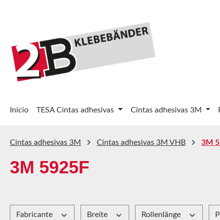
tar al contenido principal
Saltar a la búsqueda
Saltar a la navegación principal
Inicio
TESA Cintas adhesivas
Cintas adhesivas 3M
Cintas adhesivas 3M
Cintas adhesivas 3M VHB
3M 5
3M 5925F
Fabricante
Breite
Rollenlänge
P