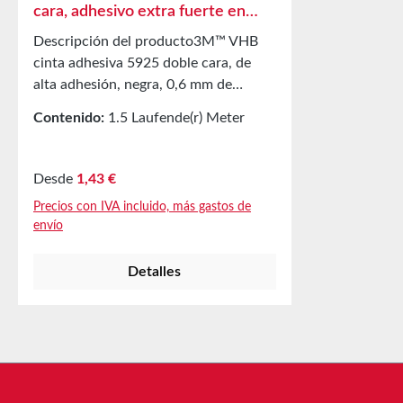
cara, adhesivo extra fuerte en
ambos lados
Descripción del producto3M™ VHB
cinta adhesiva 5925 doble cara, de
alta adhesión, negra, 0,6 mm de
grosor La cinta 3M™ VHB 5925 puede
Contenido:
1.5 Laufende(r) Meter
reemplazar elementos de fijación
(0,95 € / 1 Laufende(r) Meter)
mecánicos (remaches, soldaduras,
tornillos) o adhesivos líquidos, lo que
Precio normal:
Desde
1,43 €
permite ahorrar taladrado, lijado,
Precios con IVA incluido, más gastos de
retrabajo, atornillado, soldadura y
envío
limpieza. La alta absorción de cargas
dinámicas reduce vibraciones y
Detalles
golpes. Proporciona un sellado
duradero contra agua, humedad y
más. Permite el uso de materiales más
delgados, ligeros y desiguales, con
líneas de unión estrechas. Fiabilidad
en todos los aspectos: la cinta 3M™