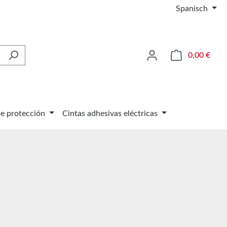
Spanisch
El ca
0,00 €
de protección
Cintas adhesivas eléctricas