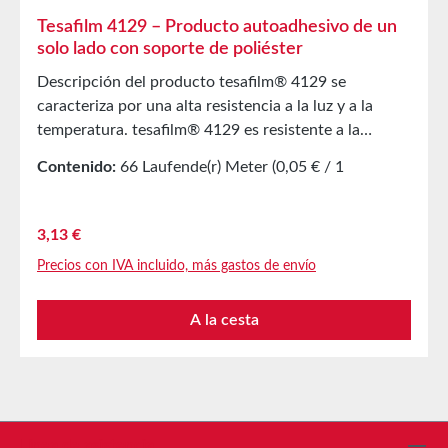
Tesafilm 4129 – Producto autoadhesivo de un
solo lado con soporte de poliéster
Descripción del producto tesafilm® 4129 se
caracteriza por una alta resistencia a la luz y a la
temperatura. tesafilm® 4129 es resistente a la
humedad y a muchos productos químicos. Ofrece
Contenido:
66 Laufende(r) Meter
(0,05 € / 1
una alta resistencia a la tracción y tiene un adhesivo
Laufende(r) Meter)
con muy buena adhesión inicial. Aplicación principal:
empalme continuo de láminas, protección y refuerzo
Precio normal:
3,13 €
de bordes, montaje litográfico, empalme continuo de
Precios con IVA incluido, más gastos de envío
películas negativas antes del revelado. Propiedades
técnicas Material soporte Película PET Adhesivo
A la cesta
Acrilato Color Transparente Espesor total 50 µm
AlmacenamientoHasta 12 meses después de la
entrega en cartones originales sin abrir a 20 °C y
50 % de humedad relativa. Cantidades mayores están
disponibles bajo solicitud.
Línea de asistencia