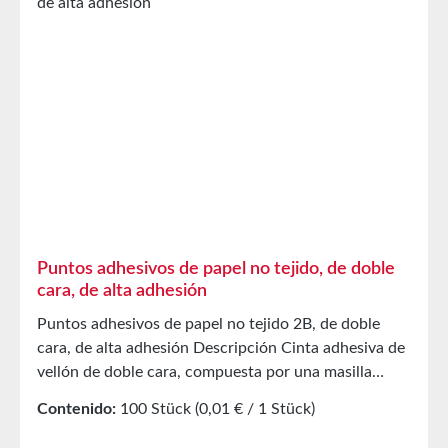
Resistencia a la temperatura De -40 °C a +120 °C
Almacenamiento Hasta 12 meses después de la
entrega en cajas originales sin abrir a 20 °C y 50 % de
humedad relativa. Fabricaciones especiales
disponibles bajo pedido.
Puntos adhesivos de papel no tejido, de doble
cara, de alta adhesión
Puntos adhesivos de papel no tejido 2B, de doble
cara, de alta adhesión Descripción Cinta adhesiva de
vellón de doble cara, compuesta por una masilla
adhesiva acrílica modificada a base de disolventes,
Contenido:
100 Stück
(0,01 € / 1 Stück)
estabilizada mediante un vellón de fibras incorporado
en la capa de adhesivo. Aplicación Desarrollada en