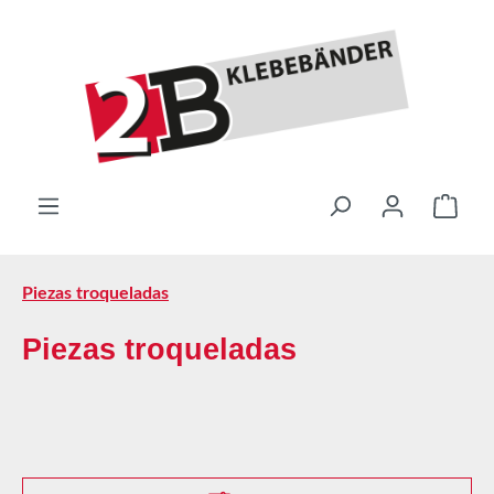
Saltar al contenido principal
El ca
Piezas troqueladas
Piezas troqueladas