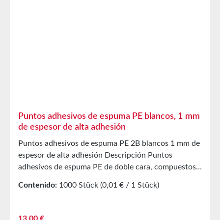
Abrisskante Sehr gut Abriebfestigkeit Sehr gut
Wasserbeständigkeit Sehr gut Lagerungbis zu 12
Monaten nach Lieferung in ungeöffneten
Originalkartons bei 20°C und 50% relativer
Luftfeuchte.Sonderanfertigungen auf Anfrage.
Puntos adhesivos de espuma PE blancos, 1 mm
de espesor de alta adhesión
Puntos adhesivos de espuma PE 2B blancos 1 mm de
espesor de alta adhesión Descripción Puntos
adhesivos de espuma PE de doble cara, compuestos
por un soporte de espuma PE de 1 mm de espesor,
Contenido:
1000 Stück
(0,01 € / 1 Stück)
recubiertos con una masilla adhesiva acrílica
modificada a base de disolventes. Como cobertura se
utiliza un papel siliconado blanco. Aplicación Para
Precio normal:
13,00 €