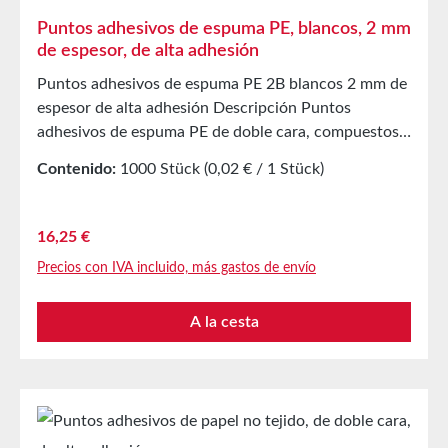
Puntos adhesivos de espuma PE, blancos, 2 mm
de espesor, de alta adhesión
Puntos adhesivos de espuma PE 2B blancos 2 mm de
espesor de alta adhesión Descripción Puntos
adhesivos de espuma PE de doble cara, compuestos
por un soporte de espuma PE de 2 mm de espesor,
Contenido:
1000 Stück
(0,02 € / 1 Stück)
recubiertos con una masilla adhesiva acrílica
modificada a base de disolventes. Como cobertura se
utiliza un papel siliconado blanco. Aplicación Pegado
Precio normal:
16,25 €
de muestras de productos, prototipos, etc.Efecto
Precios con IVA incluido, más gastos de envío
tridimensionalTambién para el equipamiento
autoadhesivo de ganchos, soportes, etc.Muy
A la cesta
adecuados para superficies lisas y rugosas
Propiedades técnicas Material portador Espuma PE
de celda cerrada Masilla adhesiva Acrílico a base de
disolventes Densidad del soporte 65 m³ Espesor total
con cobertura 2,1 mm Sin cobertura 1 mm Adhesión
al acero 25 N/25 mm Resistencia al corte 4,5 kg/cm²