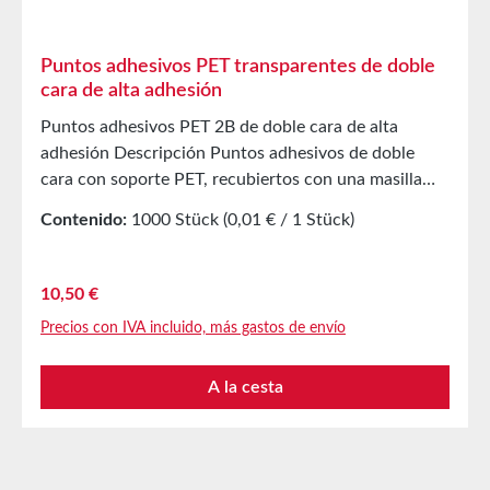
Puntos adhesivos PET transparentes de doble
cara de alta adhesión
Puntos adhesivos PET 2B de doble cara de alta
adhesión Descripción Puntos adhesivos de doble
cara con soporte PET, recubiertos con una masilla
adhesiva acrílica modificada a base de disolventes.
Contenido:
1000 Stück
(0,01 € / 1 Stück)
Como cobertura se utiliza un papel siliconado blanco.
Aplicación Pegado de muestras de productos,
prototipos, etc.Pegado de obsequios promocionales
Precio normal:
10,50 €
en revistas, carpetas de presentaciónIncontables
Precios con IVA incluido, más gastos de envío
otras aplicacionesIdeal para superficies lisas
Propiedades técnicas Material portador PET Masilla
A la cesta
adhesiva Acrílico a base de disolventes Sin cubierta
0,2 mm Adhesión al acero 25 N/25 mm Resistencia al
corte 4,5 kg/cm² Resistencia a la temperatura De -40
°C a +120 °C Almacenamiento Hasta 12 meses