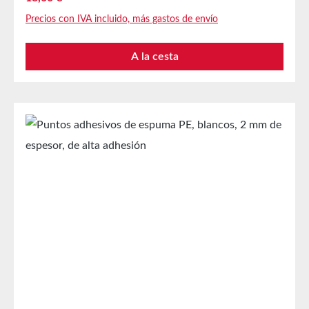
pegar muestras de productos, prototipos, y
Precios con IVA incluido, más gastos de envío
másEfecto tridimensionalTambién para equipamiento
autoadhesivo de ganchos, soportes, y másAdecuado
A la cesta
para superficies lisas y rugosas Propiedades técnicas
Material portador Espuma PE de celda cerrada
Masilla adhesiva Acrílico a base de disolventes
Densidad del soporte 65 m³ Espesor total con
cobertura 1,1 mm Espesor sin cobertura 1 mm
Adhesión al acero 25 N/25 mm Resistencia al corte
4,5 kg/cm² Resistencia a la temperatura De -40 °C a
+120 °C Almacenamiento Hasta 12 meses después
de la entrega en cajas originales sin abrir a 20 °C y
50 % de humedad relativa. Fabricaciones especiales
disponibles bajo pedido.