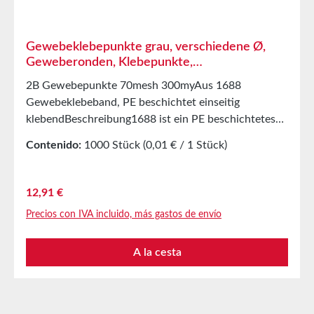
Gewebeklebepunkte grau, verschiedene Ø,
Geweberonden, Klebepunkte,
Markierungspunkte
2B Gewebepunkte 70mesh 300myAus 1688
Gewebeklebeband, PE beschichtet einseitig
klebendBeschreibung1688 ist ein PE beschichtetes
Gewebeband. Es besteht aus einem 70 mesh
Contenido:
1000 Stück
(0,01 € / 1 Stück)
PET/Zellwollgewebe und einer extrem starken
Klebemasse.AnwendungGewebeetiketten mit dem
Durchmesser von 30 mm zur Fixierung von
Precio normal:
12,91 €
Anweisungen oder Aufträgen an Ihren
Precios con IVA incluido, más gastos de envío
Produkten.Universell im Außen und Innenbereich
einsetzbar.Markieren, Abdecken, Verpacken,
A la cesta
Schützen, Fixieren und vieles mehr.Technische
Eigenschaften Trägermaterial PE extrudiertes
Gewebe Klebemasse Extra stark Mesh 70
Gesamtdicke 0,3mm Reißdehnung 15% Klebkraft auf