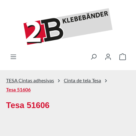
Saltar al contenido principal
El ca
TESA Cintas adhesivas
Cinta de tela Tesa
Tesa 51606
Tesa 51606