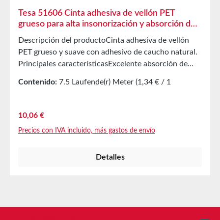
Tesa 51606 Cinta adhesiva de vellón PET
grueso para alta insonorización y absorción de
agua
Descripción del productoCinta adhesiva de vellón
PET grueso y suave con adhesivo de caucho natural.
Principales característicasExcelente absorción de
ruidoAlta resistencia a la abrasiónExcelente
Contenido:
7.5 Laufende(r) Meter
(1,34 € / 1
absorción de aguaExcelente aislamiento
Laufende(r) Meter)
térmicoColor Negro Aplicación principal tesa®
51606 es especialmente adecuada para aplicaciones
Precio normal:
10,06 €
de enrollado de cables en el interior de vehículos y
Precios con IVA incluido, más gastos de envío
para módulos de baterías en vehículos eléctricos.
Propiedades técnicas Espesor 800 µm Adhesivo a
Detalles
base de caucho Material portante vellón PET
Adhesión al acero 5,5 N/cm Propiedades
Alargamiento a la rotura 85 % Fuerza de rotura 55
N/cm Fuerza de desenrollado (ancho de rollo >9 mm)
7,5 N/rollo (30 m/min) Resistencia mínima a la
temperatura -40°C Resistencia a la abrasión (pico de
Línea de asistencia