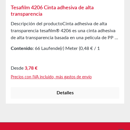
Tesafilm 4206 Cinta adhesiva de alta
transparencia
Descripción del productoCinta adhesiva de alta
transparencia tesafilm® 4206 es una cinta adhesiva
de alta transparencia basada en una película de PP y
un adhesivo acrílico en dispersión. tesafilm® 4206 se
Contenido:
66 Laufende(r) Meter
(0,48 € / 1
caracteriza por las siguientes propiedades:Bajo nivel
Laufende(r) Meter)
de ruidoDesenrollado uniforme y silenciosoMuy alta
resistencia a los rayos UV, al envejecimiento y a la
Precio normal:
Desde
3,78 €
temperatura para una mayor duración Aplicaciones
Precios con IVA incluido, más gastos de envío
principales Montaje de litografíasAplicaciones
generales de embalaje cuando se requiere alta
Detalles
transparencia y buen comportamiento frente al
envejecimientoAdhesión de negativos de película
Propiedades técnicasLos valores indicados en esta
sección deben considerarse como valores promedio o
típicos y no como especificación. Material soporte
Película de PP Espesor 58 µm Adhesivo Acrílico
Línea de asistencia