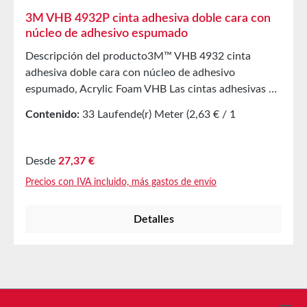
3M VHB 4932P cinta adhesiva doble cara con
núcleo de adhesivo espumado
Descripción del producto3M™ VHB 4932 cinta
adhesiva doble cara con núcleo de adhesivo
espumado, Acrylic Foam VHB Las cintas adhesivas de
alto rendimiento Acrylic Foam desarrolladas por
Contenido:
33 Laufende(r) Meter
(2,63 € / 1
3M™ están integradas en el sistema VHB, abreviatura
Laufende(r) Meter)
de "Uniones de alta resistencia". Hoy en día, estos
productos realizan tareas en tecnología de unión que
Precio normal:
Desde
27,37 €
anteriormente se resolvían con soldadura por puntos,
Precios con IVA incluido, más gastos de envío
clips, remaches o tornillos. Mediante una tecnología
especial de 3M™, se ha utilizado un adhesivo acrílico
Detalles
de alta calidad en forma de célula cerrada como
núcleo adhesivo. Este núcleo forma una unidad
homogénea con las dos superficies adhesivas. Esta
construcción proporciona al producto propiedades
viscoelásticas, es decir, Acrylic Foam fluye en todas
las hendiduras y depresiones de las superficies a unir,
Línea de asistencia