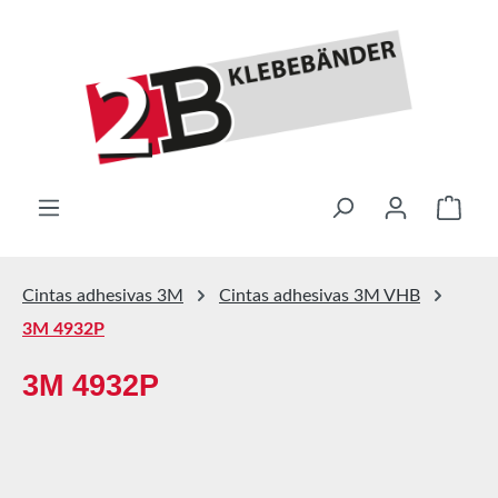
Saltar al contenido principal
El ca
Cintas adhesivas 3M
Cintas adhesivas 3M VHB
3M 4932P
3M 4932P