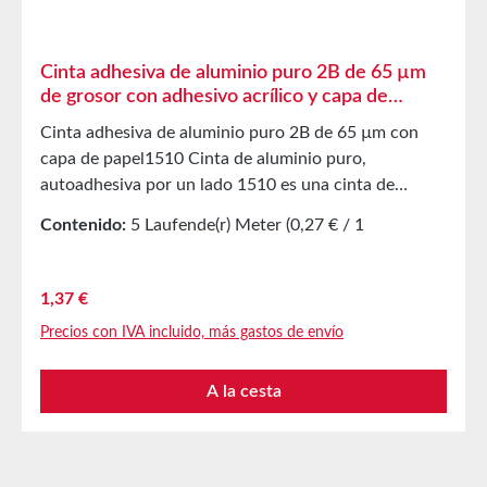
Cinta adhesiva de aluminio puro 2B de 65 µm
de grosor con adhesivo acrílico y capa de
protección de papel siliconado
Cinta adhesiva de aluminio puro 2B de 65 µm con
capa de papel1510 Cinta de aluminio puro,
autoadhesiva por un lado 1510 es una cinta de
aluminio puro con adhesivo acrílico y capa de papel
Contenido:
5 Laufende(r) Meter
(0,27 € / 1
protector. Cinta profesional para construcción de
Laufende(r) Meter)
ventilación y climatización. Aplicaciones Uso
universal en interiores y exteriores Pegado de
Precio normal:
1,37 €
materiales aislantes de fibra mineral con
Precios con IVA incluido, más gastos de envío
recubrimiento de aluminio Sellado de tubos y
conductos de ventilación Aislamiento contra calor y
A la cesta
frío Propiedades técnicas Material del soporte
Aluminio Adhesivo Acrílico Espesor total 65 µm
Alargamiento a la rotura 15 % Fuerza adhesiva sobre
acero 11 N/25 mm Resistencia a la tracción 40 N/25