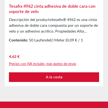
Tesafix 4962 cinta adhesiva de doble cara con
soporte de velo
Descripción del productotesafix® 4962 es una cinta
adhesiva de doble cara compuesta por un soporte de
velo y un adhesivo acrílico. Propiedades Alta
adherencia sobre diversas superficies Muy buena
Contenido:
50 Laufende(r) Meter
(0,09 € / 1
humectación incluso en superficies rugosas
Laufende(r) Meter)
Excelente resistencia a la temperatura Aplicaciones
principales Adhesión sobre superficies rugosas, por
Precio normal:
4,62 €
ejemplo, pegado del revestimiento del techo en la
Precios con IVA incluido, más gastos de envío
construcción de automóviles Para la fijación de
bobinas voluminosas de papel y cartón Propiedades
A la cesta
técnicas Material del soporte velo Masa adhesiva
acrilato modificado Color translúcido Grosor total
0,160 mm Almacenamiento Hasta 12 meses después
de la entrega en cajas originales sin abrir a 20°C y
50% de humedad relativa. Mayores cantidades
disponibles bajo solicitud.
Línea de asistencia