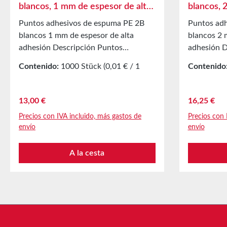
blancos, 1 mm de espesor de alta
blancos, 
adhesión
adhesión
Puntos adhesivos de espuma PE 2B
Puntos adh
blancos 1 mm de espesor de alta
blancos 2 
adhesión Descripción Puntos
adhesión D
adhesivos de espuma PE de doble
adhesivos 
Contenido:
1000 Stück
(0,01 € / 1
Contenido
cara, compuestos por un soporte de
cara, comp
Stück)
Stück)
espuma PE de 1 mm de espesor,
espuma PE 
recubiertos con una masilla adhesiva
recubierto
Precio normal:
Precio nor
13,00 €
16,25 €
acrílica modificada a base de
acrílica mo
Precios con IVA incluido, más gastos de
Precios con 
disolventes. Como cobertura se utiliza
disolventes
envío
envío
un papel siliconado blanco. Aplicación
un papel si
Para pegar muestras de productos,
Pegado de 
A la cesta
prototipos, y másEfecto
prototipos,
tridimensionalTambién para
tridimensi
equipamiento autoadhesivo de
equipamien
ganchos, soportes, y másAdecuado
ganchos, s
para superficies lisas y rugosas
adecuados p
Propiedades técnicas Material
rugosas Pr