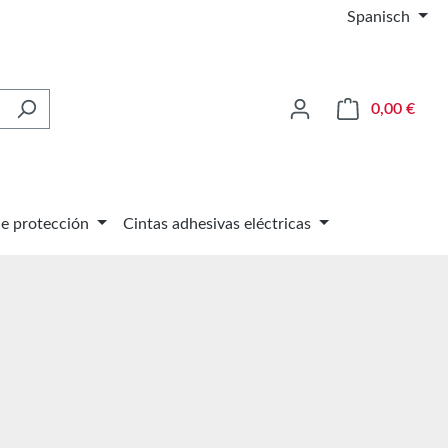
Spanisch
El ca
0,00 €
de protección
Cintas adhesivas eléctricas