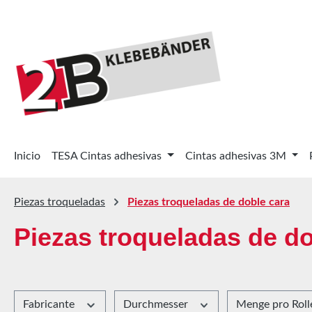
tar al contenido principal
Saltar a la búsqueda
Saltar a la navegación principal
Inicio
TESA Cintas adhesivas
Cintas adhesivas 3M
Piezas troqueladas
Piezas troqueladas de doble cara
Piezas troqueladas de do
Fabricante
Durchmesser
Menge pro Rol